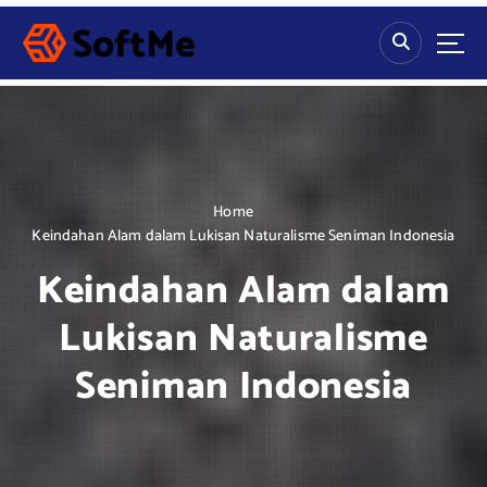
S
k
i
p
t
o
c
o
n
Home
t
Keindahan Alam dalam Lukisan Naturalisme Seniman Indonesia
e
Keindahan Alam dalam
n
t
Lukisan Naturalisme
Seniman Indonesia