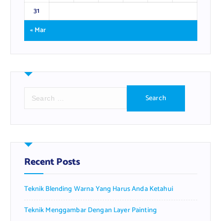
31
« Mar
S
e
a
r
c
h
f
Recent Posts
o
r
Teknik Blending Warna Yang Harus Anda Ketahui
:
Teknik Menggambar Dengan Layer Painting