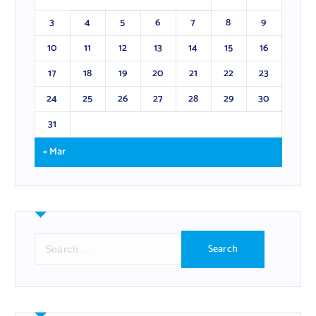
3
4
5
6
7
8
9
10
11
12
13
14
15
16
17
18
19
20
21
22
23
24
25
26
27
28
29
30
31
« Mar
S
e
a
r
c