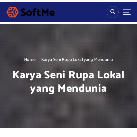
S
k
i
p
t
o
c
o
n
Home
Karya Seni Rupa Lokal yang Mendunia
t
Karya Seni Rupa Lokal
e
n
yang Mendunia
t