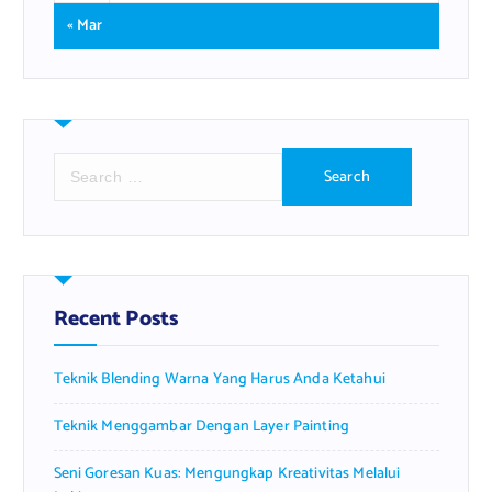
« Mar
S
e
a
r
c
h
f
Recent Posts
o
r
Teknik Blending Warna Yang Harus Anda Ketahui
:
Teknik Menggambar Dengan Layer Painting
Seni Goresan Kuas: Mengungkap Kreativitas Melalui