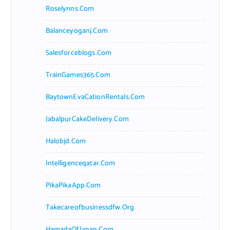
Roselynns.com
Balanceyoganj.com
Salesforceblogs.com
TrainGames365.com
BaytownEvaCationRentals.com
JabalpurCakeDelivery.com
Halobjd.com
Intelligenceqatar.com
PikaPikaApp.com
Takecareofbusinessdfw.org
HamadaOfJapan.com