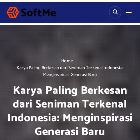
S
k
i
p
t
o
c
o
n
Home
t
Karya Paling Berkesan dari Seniman Terkenal Indonesia:
e
Menginspirasi Generasi Baru
n
Karya Paling Berkesan
t
dari Seniman Terkenal
Indonesia: Menginspirasi
Generasi Baru