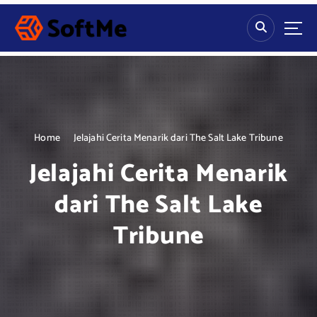
S
k
i
p
t
o
c
o
n
Home
Jelajahi Cerita Menarik dari The Salt Lake Tribune
t
Jelajahi Cerita Menarik
e
n
dari The Salt Lake
t
Tribune