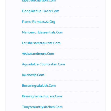
Elpatronchardon.com
Donglaishun-Order.com
Fiamc-Rome2022.org
Mariceworldessentials.com
Lafisheriarestaurant.com
915jazzandmore.com
Aguadulce-Countryfair.com
Jakehovis.com
Bosswingsduluth.com
Birminghamautocare.com
Tonyscountrykitchen.com