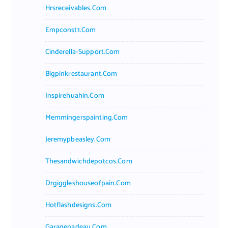
Hrsreceivables.com
Empconst1.com
Cinderella-Support.com
Bigpinkrestaurant.com
Inspirehuahin.com
Memmingerspainting.com
Jeremypbeasley.com
Thesandwichdepotcos.com
Drgiggleshouseofpain.com
Hotflashdesigns.com
Garagenadeau.com