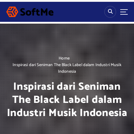
S
k
i
p
t
o
c
o
n
Home
t
Inspirasi dari Seniman The Black Label dalam Industri Musik
e
Indonesia
n
Inspirasi dari Seniman
t
The Black Label dalam
Industri Musik Indonesia