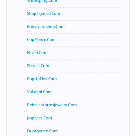
WishOping.com
Shoplegacee.com
Bonvivantshop.com
CupPlante.com
Mpzin.com
Stcreal.com
PopUpFlea.com
Valueml.com
Rebeccatorresjewelry.com
Jmpbliss.com
Drjorgerico.com