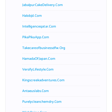
JabalpurCakeDelivery.com
Halobjd.com
Intelligenceqatar.com
PikaPikaApp.com
Takecareofbusinessdfw.org
HamadaOfJapan.com
VersifyLifestyle.com
Kingscreekadventures.com
Antaeuslabs.com
Purelycleanchemdry.com