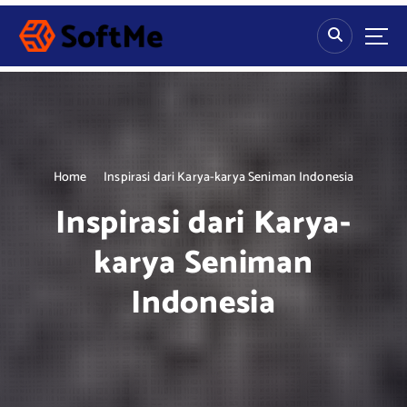
S
k
i
p
t
o
c
o
n
Home
Inspirasi dari Karya-karya Seniman Indonesia
t
Inspirasi dari Karya-
e
n
karya Seniman
t
Indonesia