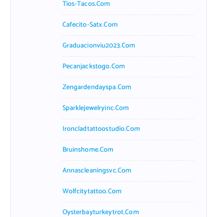
Tios-Tacos.com
Cafecito-Satx.com
Graduacionviu2023.com
Pecanjackstogo.com
Zengardendayspa.com
Sparklejewelryinc.com
Ironcladtattoostudio.com
Bruinshome.com
Annascleaningsvc.com
Wolfcitytattoo.com
Oysterbayturkeytrot.com