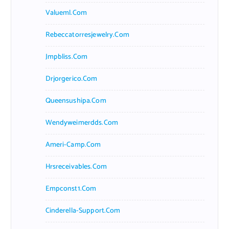
Valueml.com
Rebeccatorresjewelry.com
Jmpbliss.com
Drjorgerico.com
Queensushipa.com
Wendyweimerdds.com
Ameri-Camp.com
Hrsreceivables.com
Empconst1.com
Cinderella-Support.com