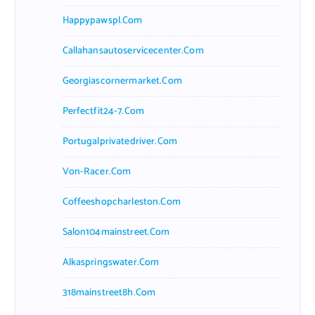
Happypawspl.com
Callahansautoservicecenter.com
Georgiascornermarket.com
Perfectfit24-7.com
Portugalprivatedriver.com
Von-Racer.com
Coffeeshopcharleston.com
Salon104mainstreet.com
Alkaspringswater.com
318mainstreet8h.com