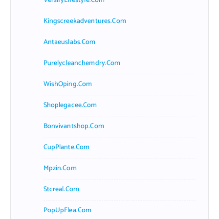
VersifyLifestyle.com
Kingscreekadventures.com
Antaeuslabs.com
Purelycleanchemdry.com
WishOping.com
Shoplegacee.com
Bonvivantshop.com
CupPlante.com
Mpzin.com
Stcreal.com
PopUpFlea.com