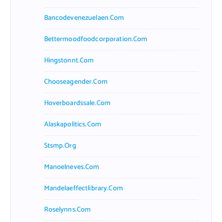
Bancodevenezuelaen.com
Bettermoodfoodcorporation.com
Hingstonnt.com
Chooseagender.com
Hoverboardssale.com
Alaskapolitics.com
Stsmp.org
Manoelneves.com
Mandelaeffectlibrary.com
Roselynns.com