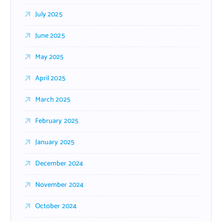
July 2025
June 2025
May 2025
April 2025
March 2025
February 2025
January 2025
December 2024
November 2024
October 2024