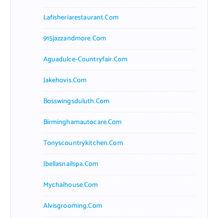
Lafisheriarestaurant.com
915jazzandmore.com
Aguadulce-Countryfair.com
Jakehovis.com
Bosswingsduluth.com
Birminghamautocare.com
Tonyscountrykitchen.com
Jbellasnailspa.com
Mychaihouse.com
Alvisgrooming.com