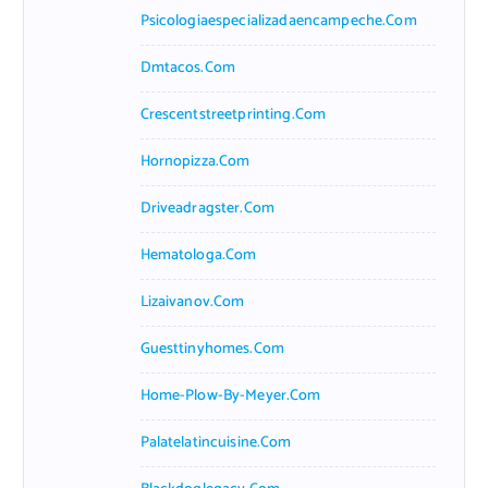
Psicologiaespecializadaencampeche.com
Dmtacos.com
Crescentstreetprinting.com
Hornopizza.com
Driveadragster.com
Hematologa.com
Lizaivanov.com
Guesttinyhomes.com
Home-Plow-By-Meyer.com
Palatelatincuisine.com