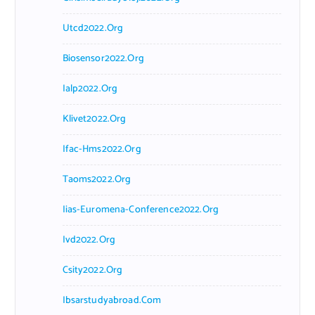
Utcd2022.org
Biosensor2022.org
Ialp2022.org
Klivet2022.org
Ifac-Hms2022.org
Taoms2022.org
Iias-Euromena-Conference2022.org
Ivd2022.org
Csity2022.org
Ibsarstudyabroad.com