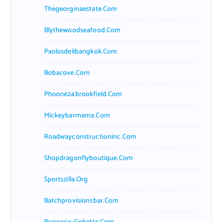
Thegeorginaestate.com
Blythewoodseafood.com
Paolosdelibangkok.com
Bobacove.com
Phoone24brookfield.com
Mickeybarmama.com
Roadwayconstructioninc.com
Shopdragonflyboutique.com
Sportszilla.org
Batchprovisionsbar.com