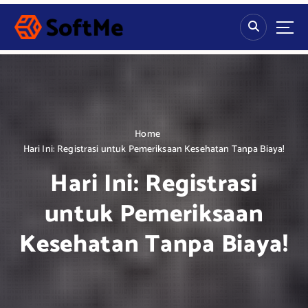
S
k
i
p
t
o
c
o
n
Home
t
Hari Ini: Registrasi untuk Pemeriksaan Kesehatan Tanpa Biaya!
e
Hari Ini: Registrasi
n
t
untuk Pemeriksaan
Kesehatan Tanpa Biaya!