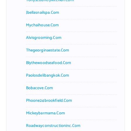
Tonyscountrykitchen.com
Jbellasnailspa.com
Mychaihouse.com
Alvisgrooming.com
Thegeorginaestate.com
Blythewoodseafood.com
Paolosdelibangkok.com
Bobacove.com
Phoone24brookfield.com
Mickeybarmama.com
Roadwayconstructioninc.com