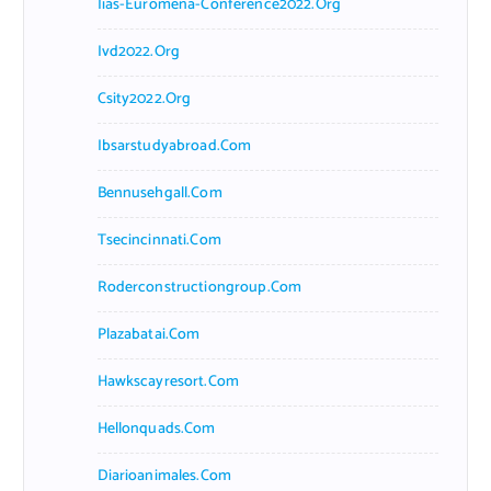
Iias-Euromena-Conference2022.org
Ivd2022.org
Csity2022.org
Ibsarstudyabroad.com
Bennusehgall.com
Tsecincinnati.com
Roderconstructiongroup.com
Plazabatai.com
Hawkscayresort.com
Hellonquads.com
Diarioanimales.com