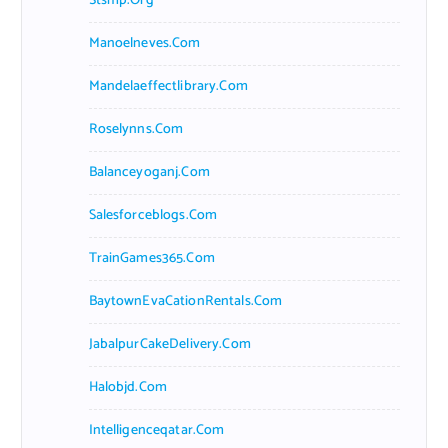
Stsmp.org
Manoelneves.com
Mandelaeffectlibrary.com
Roselynns.com
Balanceyoganj.com
Salesforceblogs.com
TrainGames365.com
BaytownEvaCationRentals.com
JabalpurCakeDelivery.com
Halobjd.com
Intelligenceqatar.com