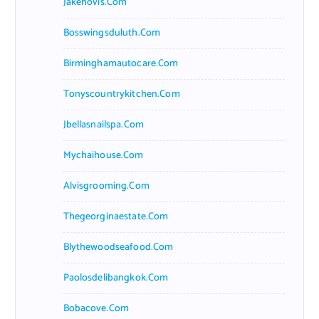
Jakehovis.com
Bosswingsduluth.com
Birminghamautocare.com
Tonyscountrykitchen.com
Jbellasnailspa.com
Mychaihouse.com
Alvisgrooming.com
Thegeorginaestate.com
Blythewoodseafood.com
Paolosdelibangkok.com
Bobacove.com