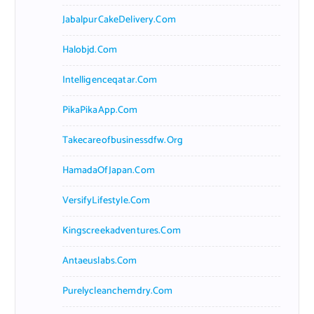
JabalpurCakeDelivery.com
Halobjd.com
Intelligenceqatar.com
PikaPikaApp.com
Takecareofbusinessdfw.org
HamadaOfJapan.com
VersifyLifestyle.com
Kingscreekadventures.com
Antaeuslabs.com
Purelycleanchemdry.com