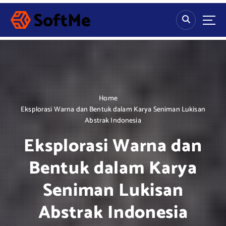
S
k
i
p
t
o
c
o
n
Home
t
Eksplorasi Warna dan Bentuk dalam Karya Seniman Lukisan
e
Abstrak Indonesia
n
Eksplorasi Warna dan
t
Bentuk dalam Karya
Seniman Lukisan
Abstrak Indonesia