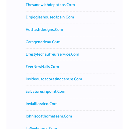
Thesandwichdepotcos.com
Drgiggleshouseofpain.com
Hotflashdesigns.com
Garagenadeau.com
Lifestylechauffeurservice.com
EverNewNails.com
Insideoutdecoratingcentre.com
Salvatoresinpoint.com
Jovialfloralco.com
Johnlscotthometeam.com
U-Seehomes.com