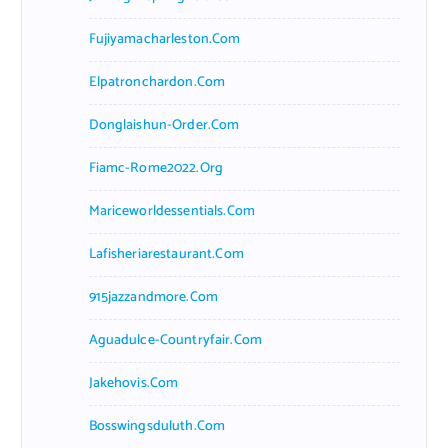
Fujiyamacharleston.com
Elpatronchardon.com
Donglaishun-Order.com
Fiamc-Rome2022.org
Mariceworldessentials.com
Lafisheriarestaurant.com
915jazzandmore.com
Aguadulce-Countryfair.com
Jakehovis.com
Bosswingsduluth.com