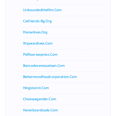
Unboundedthefilm.com
Catfriends-Bg.org
Marianlives.org
Waywardtees.com
Pidfloorsexpress.com
Bancodevenezuelaen.com
Bettermoodfoodcorporation.com
Hingstonnt.com
Chooseagender.com
Hoverboardssale.com