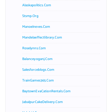
Alaskapolitics.com
Stsmp.org
Manoelneves.com
Mandelaeffectlibrary.com
Roselynns.com
Balanceyoganj.com
Salesforceblogs.com
TrainGames365.com
BaytownEvaCationRentals.com
JabalpurCakeDelivery.com