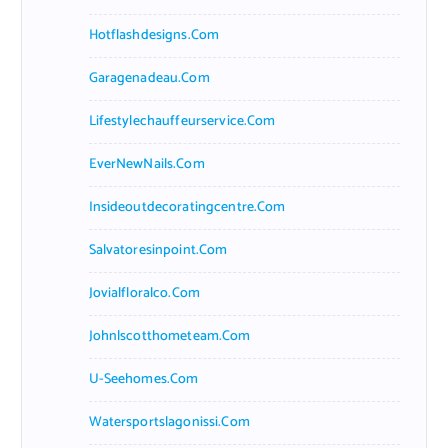
Hotflashdesigns.com
Garagenadeau.com
Lifestylechauffeurservice.com
EverNewNails.com
Insideoutdecoratingcentre.com
Salvatoresinpoint.com
Jovialfloralco.com
Johnlscotthometeam.com
U-Seehomes.com
Watersportslagonissi.com