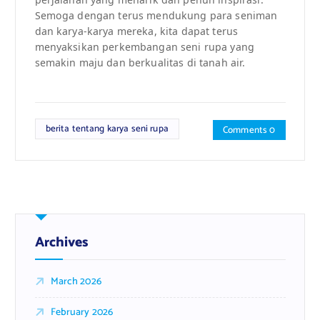
Semoga dengan terus mendukung para seniman
dan karya-karya mereka, kita dapat terus
menyaksikan perkembangan seni rupa yang
semakin maju dan berkualitas di tanah air.
berita tentang karya seni rupa
Comments 0
Archives
March 2026
February 2026