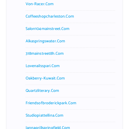
Von-Racer.com
Coffeeshopcharleston.com
Salon104mainstreet.com
Alkaspringswater.com
318mainstreet8h.com
Lovenailsspari.com
Oakberry-Kuwait.com
Quartzliterary.com
Friendsofbroderickpark.com
Studiopiattellina.com
Jannagrillspringfield.com