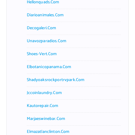
Hellonquads.com
Diarioanimales.com
Decogaleri.com
Unavozparadios.com
Shoes-Vert.com
Elbotanicopanama.com
Shadyoaksrockportrvpark.com
Jccoinlaundry.com
Kautorepair.com
Marjaeswinebar.com
Elmazatlanclinton.com