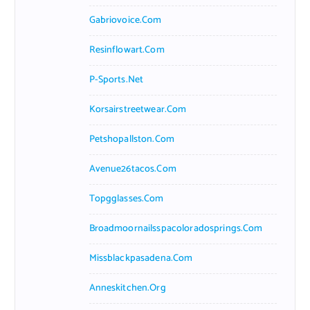
Gabriovoice.com
Resinflowart.com
P-Sports.net
Korsairstreetwear.com
Petshopallston.com
Avenue26tacos.com
Topgglasses.com
Broadmoornailsspacoloradosprings.com
Missblackpasadena.com
Anneskitchen.org