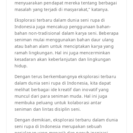
menyuarakan pendapat mereka tentang berbagai
masalah yang terjadi di masyarakat,” katanya.
Eksplorasi terbaru dalam dunia seni rupa di
Indonesia juga mencakup penggunaan bahan-
bahan non-tradisional dalam karya seni. Beberapa
seniman mulai menggunakan bahan daur ulang
atau bahan alam untuk menciptakan karya yang
ramah lingkungan. Hal ini juga mencerminkan
kesadaran akan keberlanjutan dan lingkungan
hidup.
Dengan terus berkembangnya eksplorasi terbaru
dalam dunia seni rupa di Indonesia, kita dapat
melihat berbagai ide kreatif dan inovatif yang
muncul dari para seniman muda. Hal ini juga
membuka peluang untuk kolaborasi antar
seniman dan lintas disiplin seni.
Dengan demikian, eksplorasi terbaru dalam dunia
seni rupa di Indonesia merupakan sebuah
perjalanan yang menarik dan penuh inspirasi.