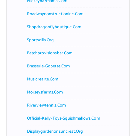
Mickeybarmama.com
Roadwayconstructioninc.com
Shopdragonflyboutique.com
Sportszilla.org
Batchprovisionsbar.com
Brasserie-Gobette.com
Musicrearte.com
Morseysfarms.com
Riverviewtennis.com
Official-Kelly-Toys-Squishmallows.com
Displaygardenonsuncrest.org