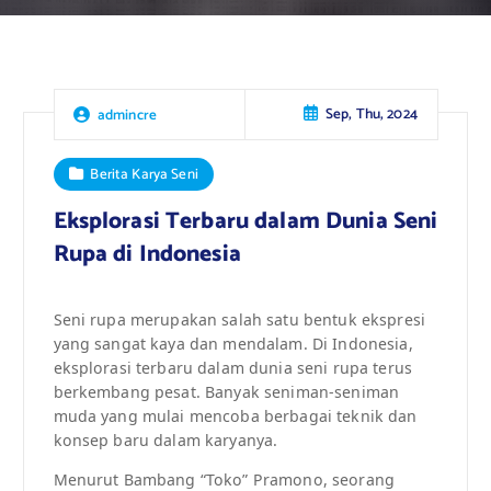
Sep, Thu, 2024
admincre
Berita Karya Seni
Eksplorasi Terbaru dalam Dunia Seni
Rupa di Indonesia
Seni rupa merupakan salah satu bentuk ekspresi
yang sangat kaya dan mendalam. Di Indonesia,
eksplorasi terbaru dalam dunia seni rupa terus
berkembang pesat. Banyak seniman-seniman
muda yang mulai mencoba berbagai teknik dan
konsep baru dalam karyanya.
Menurut Bambang “Toko” Pramono, seorang