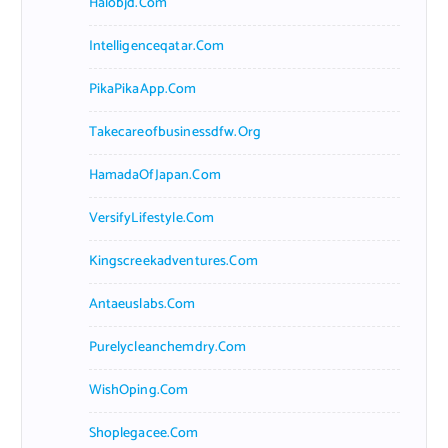
Halobjd.com
Intelligenceqatar.com
PikaPikaApp.com
Takecareofbusinessdfw.org
HamadaOfJapan.com
VersifyLifestyle.com
Kingscreekadventures.com
Antaeuslabs.com
Purelycleanchemdry.com
WishOping.com
Shoplegacee.com