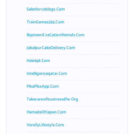
Salesforceblogs.com
TrainGames365.com
BaytownEvaCationRentals.com
JabalpurCakeDelivery.com
Halobjd.com
Intelligenceqatar.com
PikaPikaApp.com
Takecareofbusinessdfw.org
HamadaOfJapan.com
VersifyLifestyle.com