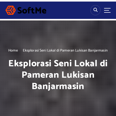
S
k
i
p
t
o
c
o
n
Home
Eksplorasi Seni Lokal di Pameran Lukisan Banjarmasin
t
Eksplorasi Seni Lokal di
e
n
Pameran Lukisan
t
Banjarmasin