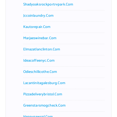
Shadyoaksrockportrvpark.com
Jccoinlaundry.com
Kautorepair.com
Marjaeswinebar.com
Elmazatlanclinton.com
Ideacoffeenyc.com
Odieschillicothe.com
Lacantinitagalesburg.com
Pizzadeliverybristol.com
Greenstarsmogcheck.com
Happypawspl.com