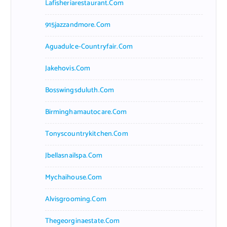
Lafisheriarestaurant.com
915jazzandmore.com
Aguadulce-Countryfair.com
Jakehovis.com
Bosswingsduluth.com
Birminghamautocare.com
Tonyscountrykitchen.com
Jbellasnailspa.com
Mychaihouse.com
Alvisgrooming.com
Thegeorginaestate.com