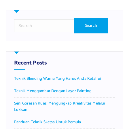
S
e
a
r
c
h
f
Recent Posts
o
r
Teknik Blending Warna Yang Harus Anda Ketahui
:
Teknik Menggambar Dengan Layer Painting
Seni Goresan Kuas: Mengungkap Kreativitas Melalui
Lukisan
Panduan Teknik Sketsa Untuk Pemula