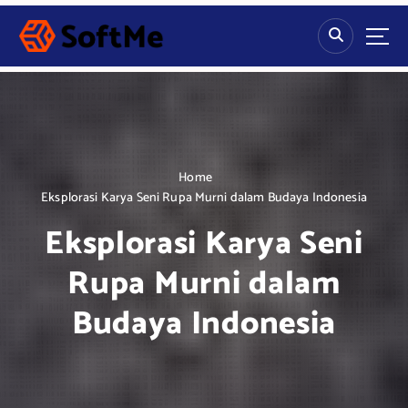
S
k
i
p
t
o
c
o
n
Home
t
Eksplorasi Karya Seni Rupa Murni dalam Budaya Indonesia
e
Eksplorasi Karya Seni
n
t
Rupa Murni dalam
Budaya Indonesia