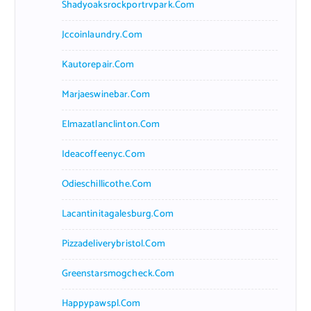
Shadyoaksrockportrvpark.com
Jccoinlaundry.com
Kautorepair.com
Marjaeswinebar.com
Elmazatlanclinton.com
Ideacoffeenyc.com
Odieschillicothe.com
Lacantinitagalesburg.com
Pizzadeliverybristol.com
Greenstarsmogcheck.com
Happypawspl.com