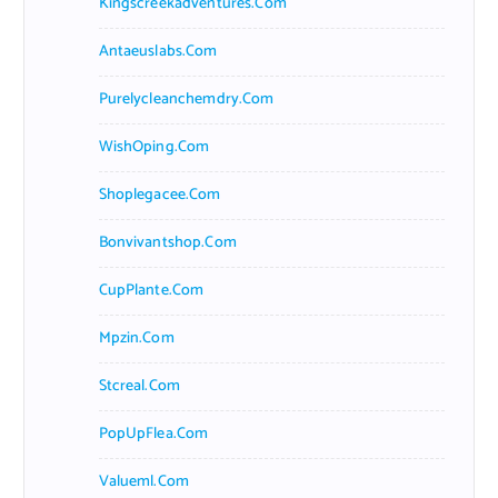
Kingscreekadventures.com
Antaeuslabs.com
Purelycleanchemdry.com
WishOping.com
Shoplegacee.com
Bonvivantshop.com
CupPlante.com
Mpzin.com
Stcreal.com
PopUpFlea.com
Valueml.com