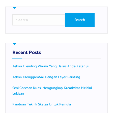
S
e
a
r
c
h
f
Recent Posts
o
r
Teknik Blending Warna Yang Harus Anda Ketahui
:
Teknik Menggambar Dengan Layer Painting
Seni Goresan Kuas: Mengungkap Kreativitas Melalui
Lukisan
Panduan Teknik Sketsa Untuk Pemula