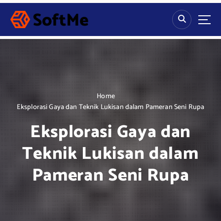
S
k
i
p
t
o
c
o
n
Home
t
Eksplorasi Gaya dan Teknik Lukisan dalam Pameran Seni Rupa
e
Eksplorasi Gaya dan
n
t
Teknik Lukisan dalam
Pameran Seni Rupa