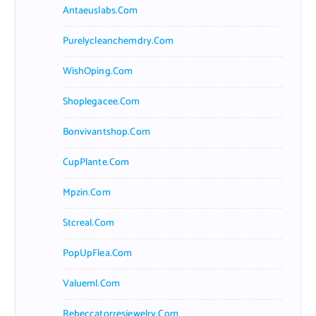
Antaeuslabs.com
Purelycleanchemdry.com
WishOping.com
Shoplegacee.com
Bonvivantshop.com
CupPlante.com
Mpzin.com
Stcreal.com
PopUpFlea.com
Valueml.com
Rebeccatorresjewelry.com