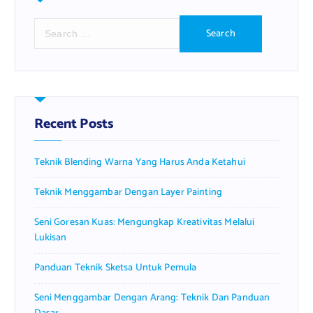
S
e
a
r
c
h
f
Recent Posts
o
r
Teknik Blending Warna Yang Harus Anda Ketahui
:
Teknik Menggambar Dengan Layer Painting
Seni Goresan Kuas: Mengungkap Kreativitas Melalui
Lukisan
Panduan Teknik Sketsa Untuk Pemula
Seni Menggambar Dengan Arang: Teknik Dan Panduan