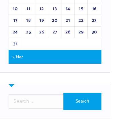
10
11
12
13
14
15
16
17
18
19
20
21
22
23
24
25
26
27
28
29
30
31
« Mar
S
e
a
r
c